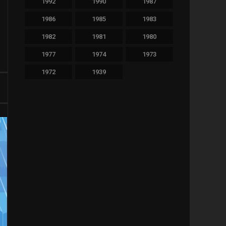
1992
1990
1987
479
Thriller
1986
1985
1983
36
TV Movie
1982
1981
1980
64
War
1977
1974
1973
1972
1939
11
Western