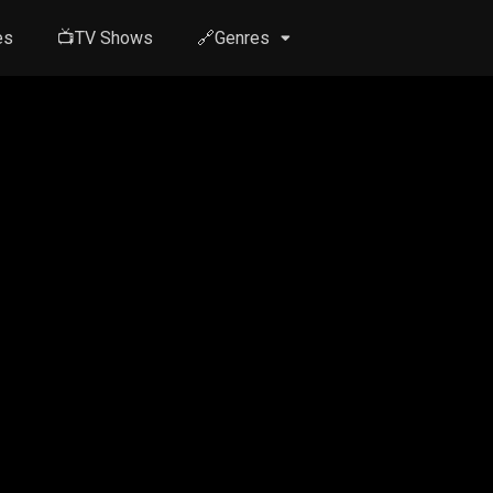
es
📺TV Shows
🔗Genres