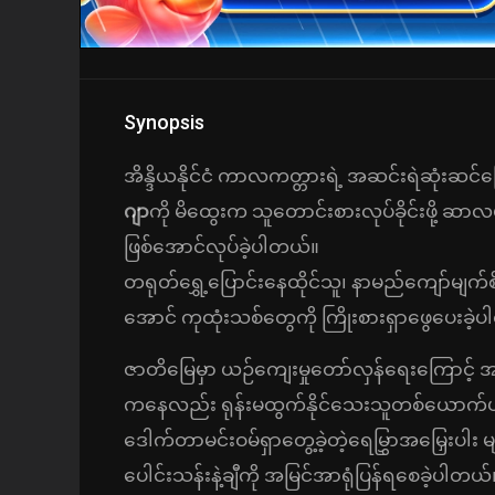
Synopsis
အိန္ဒိယနိုင်ငံ ကာလကတ္တားရဲ့ အဆင်းရဲဆုံးဆင်
ဂျာ
ကို မိထွေးက သူတောင်းစားလုပ်ခိုင်းဖို့ ဆ
ဖြစ်အောင်လုပ်ခဲ့ပါတယ်။
တရုတ်ရွှေ့ပြောင်းနေထိုင်သူ၊ နာမည်ကျော်မျက်
အောင် ကုထုံးသစ်တွေကို ကြိုးစားရှာဖွေပေးခဲ့
ဇာတိမြေမှာ ယဉ်ကျေးမှုတော်လှန်ရေးကြောင့် အက
ကနေလည်း ရုန်းမထွက်နိုင်သေးသူတစ်ယောက်ပ
ဒေါက်တာမင်းဝမ်ရှာတွေ့ခဲ့တဲ့ရေမြွှာအမြှေးပါး
ပေါင်းသန်းနဲ့ချီကို အမြင်အာရုံပြန်ရစေခဲ့ပါတယ်