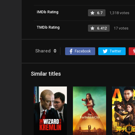
IMDb Rating
6.7
1,318 votes
TMDb Rating
6.412
17 votes
Shared
0
Facebook
Twitter
Similar titles