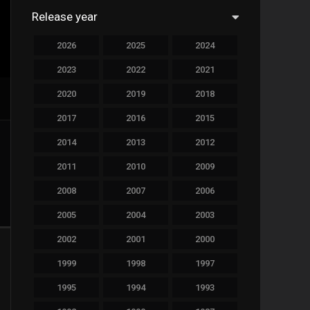
Release year
758
Drama
2026
2025
2024
78
Family
2023
2022
2021
128
Fantasy
2020
2019
2018
69
History
2017
2016
2015
190
Horror
2014
2013
2012
19
Music
2011
2010
2009
140
Mystery
2008
2007
2006
2005
2004
2003
269
Romance
2002
2001
2000
9
Sci-Fi & Fantasy
1999
1998
1997
122
Science Fiction
1995
1994
1993
1
Soap