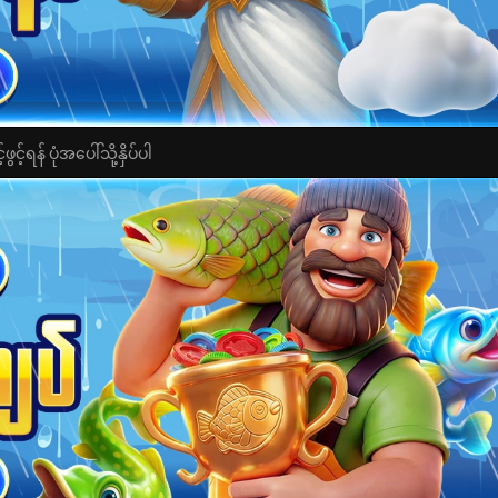
င့်ရန် ပုံအပေါ်သို့နှိပ်ပါ