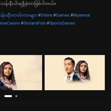
န်းနီးပါးရရှိခဲ့တာဖြစ်ပါတယ်။
န်းထိုးဇာတ်ကားများ
#
Online
#
Games
#
Myanmar
lineCasino
#
SlotandFish
#
SportsGames