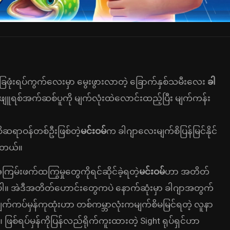
ခြေဖုံးရပ်ကွက်လေးမှာ မွေးဖွားလာတဲ့ ခြောက်နှစ်သမီးလေး
ခါ
ာလဖျူရစ်အက်ဆစ်ပူကို မျက်လုံးထဲလောင်းထည့်ပြီး မျက်ကန်း
စိဆရာဝန်တစ်ဦးဖြစ်တဲ့
မင်းဝမ်
က ခါဂျာလေးမျက်စိပြန်မြင်နိုင်
ပါတယ်။
ြမ်းဖက်ထကြွမှုတွေကိုရင်ဆိုင်ခဲ့ရတဲ့
မင်းဝမ်
ဟာ အတိတ်
ါ။ အဲဒီအတိတ်ဟောင်းတွေကပဲ နောက်ဆုံးမှာ ခါဂျာအတွက်
 မျက်ကပ်မှန်ကုထုံးဟာ တစ်ကမ္ဘာလုံးကမျက်စိမမြင်ရတဲ့ လူနာ
။ ဖြစ်ရပ်မှန်ကိုပြန်လည်ရိုက်ကူးထားတဲ့ Sight ရုပ်ရှင်ဟာ