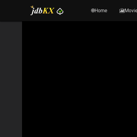
🌐Home
🎦Movi