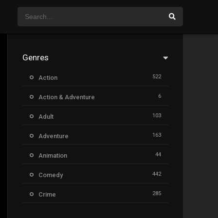
Genres
522
Action
6
Action & Adventure
103
Adult
163
Adventure
44
Animation
442
Comedy
285
Crime
26
Documentary