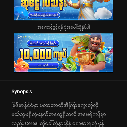
အကောင့်ဖွင့်ရန် ပုံအပေါ်သို့နှိပ်ပါ
Synopsis
မြန်မာနိုင်ငံမှာ ပလာတာတိုအီကြာကွေးတိုလို
မသိသူမရှိတဲ့မနက်စာတွေရှိသလို အမေရိကန်မှာ
လည်း Cereal လိုခေါ်တဲ့နွားနိုနဲ့ ရောစားရတဲ့ မုန့်