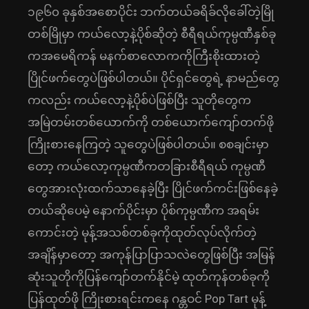
၁၉၆၀ ခုနှစ်အစောပိုင်း ဘက်တယ်ခရိခ်လိုခေါ်တဲ့မြို
တစ်မြိုမှာ ကယ်လော့နဲ့ပိုစ်ဆိုတဲ့ စီရီရယ်ကုမ္ပဏီနှစ်ခု
ကအမေရိကန် မနက်စာလောကကိုကြီးစိုးထားတဲ့
ပြိုင်ဖက်တွေပဲဖြစ်ပါတယ်။ ပိုင်ရှင်တွေရဲ့ နာမည်တွေ
ကလည်း ကယ်လော့နဲ့ပိုစ်ပဲဖြစ်ပြီး သူတိုတွေက
အမြဲတမ်းတစ်ယောက်ကို တစ်ယောက်ကျော်တက်ဖို
ကြိုးစားနေကြတဲ့ သူတွေပဲဖြစ်ပါတယ်။ စစချင်းမှာ
တော့ ကယ်လော့ကုမ္ပဏီကတခြားစီရီရယ် ကုမ္ပဏီ
တွေအားလုံးထက်သာနေခဲ့ပြီး ပြိုင်ဖက်ကင်းဖြစ်နေခဲ့
တယ်ဆိုပေမဲ့ နောက်ပိုင်းမှာ ပိုစ်ကုမ္ပဏီက အရမ်း
ကောင်းတဲ့ မုန့်အသစ်တစ်ခုကိုထုတ်လုပ်လိုက်တဲ့
အချိန်မှာတော့ အကုန်ပြာပြာသလဲတွေဖြစ်ပြီး အမြန်
ဆုံးသူတိုကိုပြန်ကျော်တက်နိုင်မဲ့ ထုတ်ကုန်တစ်ခုကို
ပြန်ထုတ်ဖို ကြိုးစားရင်းကနေ ဂန္တဝင် Pop Tart မုန့်