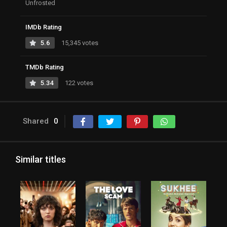
Unfrosted
IMDb Rating
5.6
15,345 votes
TMDb Rating
5.34
122 votes
Shared
0
Similar titles