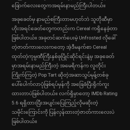
ခြောက်လေးတွေကအရမ်းနာမည်ကြီးပါတယ်။
အခုခေတ်မှ နာမည်စကြီးတာမဟုတ်ဘဲ သူတိုဆီမှာ
ဟိုးအရင်ခေတ်တွေကတည်းက Cereal ကရှိနေခဲ့တာ
ဖြစ်ပါတယ်။ အခုတင်ဆက်ပေးမဲ့ Unfrosted လိုခေါ်
တဲ့ဇာတ်ကားလေးကတော့ အဲ့ဒီမနက်စာ Cereal
ထုတ်တဲ့ကုမ္ပဏီကြီးနှစ်ခုပြိုင်ဆိုင်ရင်းနဲ့မှ အခုခေတ်
မှာအရမ်းနာမည်ကြီးတဲ့ အမေရိကန်က လူတိုင်း
ကြိုက်ကြတဲ့ Pop Tart ဆိုတဲ့အဆာသွပ်မုန့်တစ်ခု
ပေါ်ပေါက်လာပုံဖြစ်ရပ်မှန်ကို အခြေခံပြီးရိုက်ကူး
ထားတာပဲဖြစ်ပါတယ်။ လက်ရှိမှာတော့ IMDb Rating
5.6 ရရှိထားပြီးအပျင်းပြေကြည့်လိုမဆိုးတဲ့
သမိုင်းကြောင်းကို ပြန်လှန်ထားတဲ့ဇာတ်ကားလေးပဲ
ဖြစ်ပါတယ်။