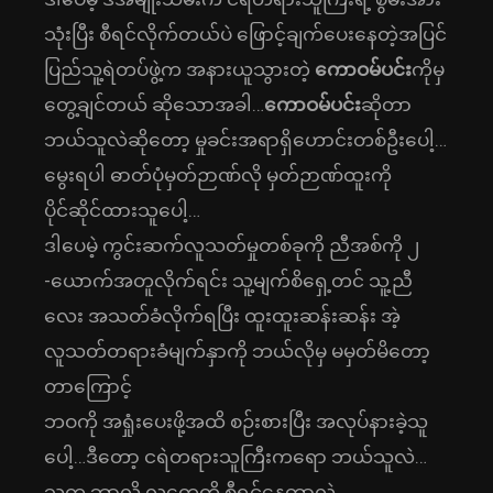
သုံးပြီး စီရင်လိုက်တယ်ပဲ ဖြောင့်ချက်ပေးနေတဲ့အပြင်
ပြည်သူ့ရဲတပ်ဖွဲ့က အနားယူသွားတဲ့
ကောဝမ်ပင်း
ကိုမှ
တွေ့ချင်တယ် ဆိုသောအခါ…
ကောဝမ်ပင်း
ဆိုတာ
ဘယ်သူလဲဆိုတော့ မှုခင်းအရာရှိဟောင်းတစ်ဦးပေါ့…
မွေးရပါ ဓာတ်ပုံမှတ်ဉာဏ်လို မှတ်ဉာဏ်ထူးကို
ပိုင်ဆိုင်ထားသူပေါ့…
ဒါပေမဲ့ ကွင်းဆက်လူသတ်မှုတစ်ခုကို ညီအစ်ကို ၂
-ယောက်အတူလိုက်ရင်း သူ့မျက်စိရှေ့တင် သူ့ညီ
လေး အသတ်ခံလိုက်ရပြီး ထူးထူးဆန်းဆန်း အဲ့
လူသတ်တရားခံမျက်နှာကို ဘယ်လိုမှ မမှတ်မိတော့
တာကြောင့်
ဘဝကို အရှုံးပေးဖို့အထိ စဉ်းစားပြီး အလုပ်နားခဲ့သူ
ပေါ့…ဒီတော့ ငရဲတရားသူကြီးကရော ဘယ်သူလဲ…
သူက ဘာလို့ လူတွေကို စီရင်နေတာလဲ…