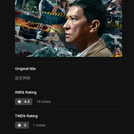
Original title
超意神探
IMDb Rating
4.4
14 votes
TMDb Rating
3
1 votes