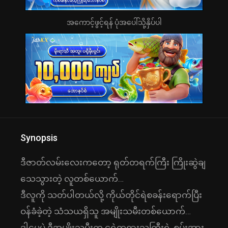
အကောင့်ဖွင့်ရန် ပုံအပေါ်သို့နှိပ်ပါ
Synopsis
ဒီဇာတ်လမ်းလေးကတော့ ရုတ်တရက်ကြီး ကြိုးဆွဲချ
သေသွားတဲ့ လူတစ်ယောက်…
ဒီလူကို သတ်ပါတယ်လို့ ကိုယ်တိုင်ရဲစခန်းရောက်ပြီး
ဝန်ခံခဲ့တဲ့ သံသယရှိသူ အမျိုးသမီးတစ်ယောက်…
ဒါပေမဲ့ ဒီအမျိုးသမီးက ငရဲတရားသူကြီးရဲ့ စွမ်းအား