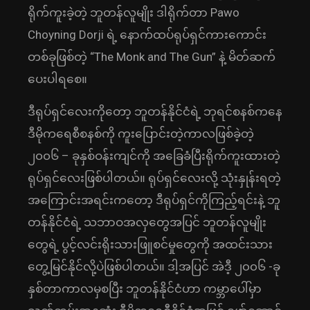
ရိုက်ကူးခဲ့တဲ့ ဘူတန်လူမျိုး ဒါရိုက်တာ Pawo
Choyning Dorji ရဲ့ နောက်ထပ်ရုပ်ရှင်ကားကောင်း
တစ်ခုဖြစ်တဲ့ “The Monk and The Gun” နဲ့ မိတ်ဆက်
ပေးပါရစေ။
ဒီရုပ်ရှင်လေးကိုတော့ ဘူတန်နိုင်ငံရဲ့ ဘုရင်စနစ်ကနေ
ဒီမိုကရေစီစနစ်ကို ကူးပြောင်းတဲ့ကာလဖြစ်ခဲ့တဲ့
၂၀၀၆ – ခုနှစ်ဝန်းကျင်ကို အခြေခံပြီးရိုက်ကူးထားတဲ့
ရုပ်ရှင်လေးဖြစ်ပါတယ်။ ရုပ်ရှင်လေးလို့ သုံးနှုန်းရတဲ့
အကြောင်းအရင်းကတော့ ဒီရုပ်ရှင်ကိုကြည့်ရင်းနဲ့ ဘူ
တန်နိုင်ငံရဲ့ သဘာဝအလှတွေအပြင် ဘူတန်လူမျိုး
တွေရဲ့ ပွင့်လင်းရိုးသားဖြူစင်မှုတွေကို အထင်းသား
တွေ့မြင်နိုင်လို့ပဲဖြစ်ပါတယ်။ ဒါ့အပြင် အဲဒီ့ ၂၀၀၆ -ခု
နှစ်တာကာလမှစပြီး ဘူတန်နိုင်ငံဟာ ကမ္ဘာပေါ်မှာ