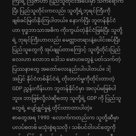
ကြီးရဲ့ ဩဇာဟာ ပြည်သူတိုင်းအပေါ်မှာ သက်ရောက်
ပြီး ပြည်သူတိုင်းကလည်း သူတို့ရဲ့ဘုရင်ကြီးကို
ချစ်ခင်မြတ်နိုးကြပါတယ်။ နောက်ပြီး ဘူတန်နိုင်ငံ
ဟာ ဗုဒ္ဓဘာသာအဓိက ကိုးကွယ်တဲ့နိုင်ငံဖြစ်ပြီး သူတို့
ရဲ့ ဘုရင်ကြီးဟာလည်း မေတ္တာတရားနဲ့ပေါင်းစပ်ပြီး
ပြည်သူတွေကို အုပ်ချုပ်တာကြောင့် သူတို့တိုင်းပြည်
လေးဟာ လောဘ ဒေါသ မောဟတွေနဲ့ ပတ်သက်တဲ့
ပြဿနာတွေ အတော်လေးနည်းပါးပါတယ်။ ဒါ့
အပြင် နိုင်ငံတစ်နိုင်ငံရဲ့ တိုးတက်မှုကိုတိုင်းတာတဲ့
GDP ညွှန်းကိန်းဟာ ဘူတန်နိုင်ငံမှာ အလုပ်မဖြစ်ပါ
ဘူး။ ဘာဖြစ်လို့လဲဆိုတော့ သူတို့ရဲ့ GDP ကို ပြည်သူ
တွေရဲ့ ပျော်ရွှင်မှုနဲ့ တိုင်းတာတာပါတဲ့။
စာတွေအရ 1990 -လောက်ကတည်းက သူတို့ဆီမှာ
ပလပ်စတစ် မသုံးစွဲရသလို ၊ သစ်ပင်ဝါးပင်တွေကို