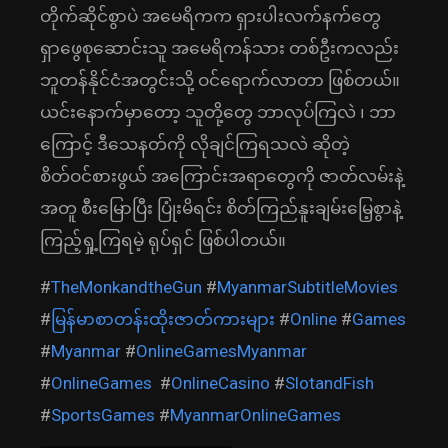
တိုက်ဆိုင်စွာပဲ အမေရိကက ရှားပါးလက်နက်တွေ
ရှာဖွေစုဆောင်းသူ အမေရိကန်သား တစ်ဦးကလည်း
ဘူတန်နိုင်ငံအတွင်းသို့ ဝင်ရောက်လာတာ ဖြစ်တယ်။
ယင်းနောက်မှာတော့ သူတို့တွေ ဘာလုပ်ကြလဲ ၊ ဘာ
ကြောင့် ဒီသေနတ်ကို လိုချင်ကြရသလဲ ဆိုတဲ့
စိတ်ဝင်စားဖွယ် အကြောင်းအရာတွေကို ဇာတ်လမ်းနဲ့
အတူ စီးမြောပြီး ပြုံးမိရင်း စိတ်ကြည်နူးချမ်းမြေ့စွာနဲ့
ကြည့်ရှု့ကြရမဲ့ ရုပ်ရှင် ဖြစ်ပါတယ်။
#
TheMonkandtheGun
#
MyanmarSubtitleMovies
#
မြန်မာစာတန်းထိုးဇာတ်ကားများ
#
Online
#
Games
#
Myanmar
#
OnlineGamesMyanmar
#
OnlineGames
#
OnlineCasino
#
SlotandFish
#
SportsGames
#
MyanmarOnlineGames