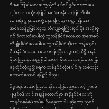
ဒီအကြောင်းလေးတွေကိုသိမှ ဒီရုပ်ရှင်လေးကပေး
ချင်တဲ့ ရသကိုအပြည့်အဝခံစားနိုင်မှာ ဖြစ်လို့ပါ။
လက်ရှိကျွန်တော်တို့ နေနေကြတဲ့ ကမ္ဘာကြီးဟာ
အင်မတန်ပူပြင်းလှတဲ့ သဲကန္တာရကြီးဆိုပါစို့။ အဲလိုဆို
ရင် ဒီကားထဲမှာပါတဲ့ ဘူတန်နိုင်ငံလေးဟာ အိုအေစစ်
လိုမျိုးနိုင်ငံလေးပါပဲ။ ဘူတန်နိုင်ငံဆိုတာ ကုန်းတွင်း
ပိတ်နိုင်ငံသေးသေးလေးဖြစ်ပြီး တရုတ်နဲ့ အိန္ဒိယနှစ်
နိုင်ငံကြားမှာတည်ရှိပါတယ်။ နိုင်ငံက အရမ်းသေးပြီး
နေထိုင်တဲ့လူဦးရေက တစ်နိုင်ငံလုံးပေါင်းမှ တစ်သန်း
လောက်တောင် မပြည့်ပါဘူး။
ဒီရုပ်ရှင်ဇာတ်ကြောင်းကို အခြေတည်ထားတဲ့ ၂၀၀၆
-ခုနှစ်ဝန်းကျင်အချိန်လောက်မှာ အဲဒီ့နိုင်ငံလေးကို
ဘုရင်စနစ်နဲ့ပဲ အုပ်ချုပ်နေခဲ့တာပါ။ ဆိုတော့ ဘုရင်