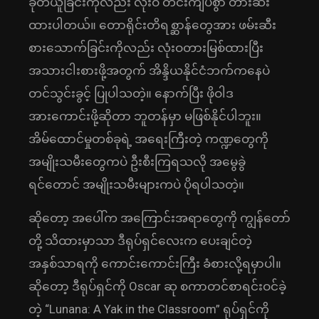
ခုတ်ယူခြင်းကိုလည်း လုံးဝ တင်းကျပ်စွာ တားဆီး
ထားပါတယ်။ တောရိုင်းတိရစ္ဆာန်တွေအား ဖမ်းဆီး
စားသောက်ခြင်းကိုလည်း လုံးဝတားမြစ်ထားပြီး
အသားငါးစားဖို့အတွက် အိန္ဒိယနိုင်ငံဘက်ကနေပဲ
တင်သွင်းခွင့် ပြုပါသတဲ့။ နောက်ပြီး ဖိုဝါဒ
အားကောင်းဖို့ဆိုတာ ဘူတန်မှာ မဖြစ်နိုင်ပါဘူး။
အိမ်ထောင်မှုတစ်ခုရဲ့ အရေးကြီးတဲ့ ကဏ္ဍတွေကို
အမျိုးသမီးတွေကပဲ ဦးစီးကြရသလို အမွေခွဲ
ရင်တောင် အမျိုးသမီးများကပဲ ပိုရပါသတဲ့။
ဆိုတော့ အပေါ်က အကြောင်းအရာတွေကို ကျွန်တော်
တို့ သိထားမှာသာ ဒီရုပ်ရှင်လေးက ပေးချင်တဲ့
အနှစ်သာရကို ကောင်းကောင်းကြီး ခံစားလို့ရမှာပါ။
ဆိုတော့ ဒီရုပ်ရှင်ကို Oscar ဆု စကာတင်စာရင်းဝင်ခဲ့
တဲ့ “Lunana: A Yak in the Classroom” ရုပ်ရှင်ကို