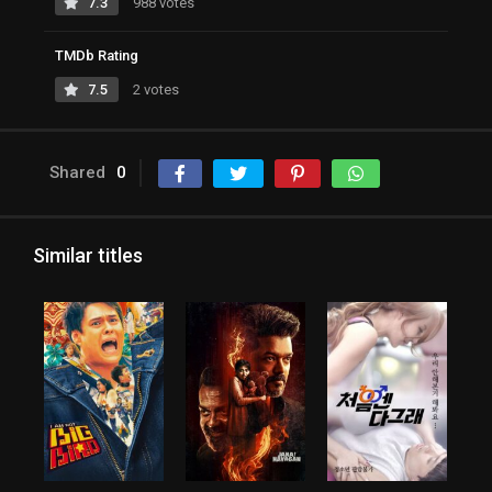
7.3
988 votes
TMDb Rating
7.5
2 votes
Shared
0
Similar titles