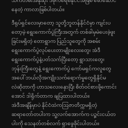
သက်တမ်းအနုဆုံး ဒီမိုကရေစီနိုင်ငံအဖြစ် ဖော်ဆောင်
နေတဲ့ ကာလာဖြစ်ပါတယ်။
ဒီရုပ်ရှင်လေးမှာတော့ သူတို့ဘူတန်နိုင်ငံမှာ ကျင်းပ
တော့မဲ့ ရွေးကောက်ပွဲကြီးအတွက် တစ်ခါမှမဲပေးခဲ့ဖူး
ခြင်းမရှိတဲ့ တောရွာက ပြည်သူတွေကို အစမ်း
ရွေးကောက်ပွဲလုပ်ပေးတာမျိုးလေးတွေ၊ အဲဒီ
ရွေးကောက်ပွဲနဲ့ပတ်သက်ပြီးတော့ ရွာသားတွေ၊
ဘုန်းကြီးတွေနဲ့ ရွေးကောက်ပွဲ ကော်မရှင်ကလူတွေ
အပေါ် ဘယ်လိုအကျိုးသက်ရောက်မှုတွေရှိနိုင်မ
လဲဆိုတာကို ဟာသလေးနှောပြီး စိတ်ဝင်စားဖို့ကောင်း
အောင် ဒါရိုက်တာက ချပြထားပါတယ်။
အဲဒီအချိန်မှာပဲ နိုင်ငံထဲကဩဇာတိက္ကမရှိတဲ့
ဆရာတော်တပါးက သူ့လက်အောက်က ပဉ္ဇင်းငယ်တ
ပါးကို သေနတ်တစ်လက် ရှာဖွေခိုင်းပါတယ်။