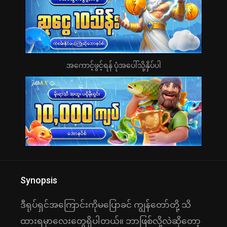
အကောင့်ဖွင့်ရန် ပုံအပေါ်သို့နှိပ်ပါ
Synopsis
ဒီရုပ်ရှင်အကြောင်းကိုမပြောခင် ကျွန်တော်တို့ သိ
ထားရမှာလေးတွေရှိပါတယ်။ ဘာဖြစ်လို့လဲဆိုတော့