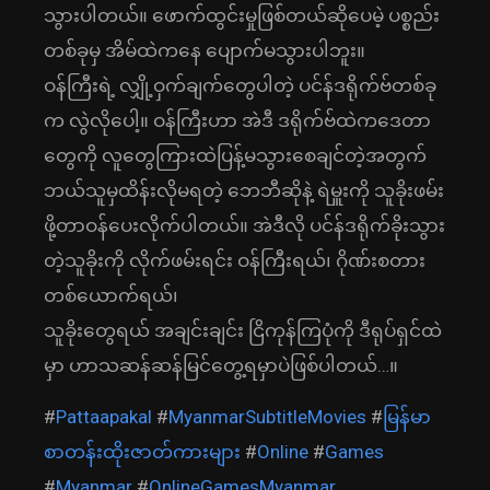
သွားပါတယ်။ ဖောက်ထွင်းမှုဖြစ်တယ်ဆိုပေမဲ့ ပစ္စည်း
တစ်ခုမှ အိမ်ထဲကနေ ပျောက်မသွားပါဘူး။
ဝန်ကြီးရဲ့ လျှို့ဝှက်ချက်တွေပါတဲ့ ပင်န်ဒရိုက်ဗ်တစ်ခု
က လွဲလိုပေါ့။ ဝန်ကြီးဟာ အဲဒီ ဒရိုက်ဗ်ထဲကဒေတာ
တွေကို လူတွေကြားထဲပြန့်မသွားစေချင်တဲ့အတွက်
ဘယ်သူမှထိန်းလိုမရတဲ့ ဘေဘီဆိုနဲ့ ရဲမှူးကို သူခိုးဖမ်း
ဖို့တာဝန်ပေးလိုက်ပါတယ်။ အဲဒီလို ပင်န်ဒရိုက်ခိုးသွား
တဲ့သူခိုးကို လိုက်ဖမ်းရင်း ဝန်ကြီးရယ်၊ ဂိုဏ်းစတား
တစ်ယောက်ရယ်၊
သူခိုးတွေရယ် အချင်းချင်း ငြိကုန်ကြပုံကို ဒီရုပ်ရှင်ထဲ
မှာ ဟာသဆန်ဆန်မြင်တွေ့ရမှာပဲဖြစ်ပါတယ်…။
#
Pattaapakal
#
MyanmarSubtitleMovies
#
မြန်မာ
စာတန်းထိုးဇာတ်ကားများ
#
Online
#
Games
#
Myanmar
#
OnlineGamesMyanmar