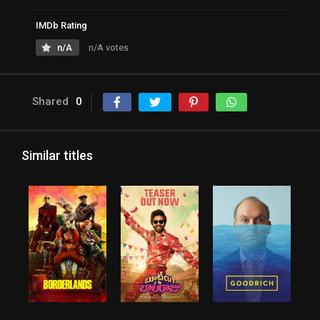
IMDb Rating
n/A
n/A votes
Shared
0
Similar titles