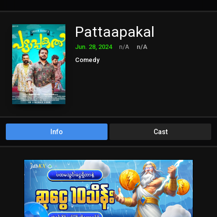
Pattaapakal
Jun. 28, 2024
n/A
n/A
Comedy
Info
Cast