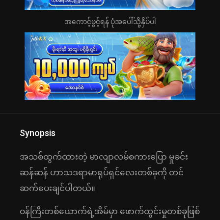
အကောင့်ဖွင့်ရန် ပုံအပေါ်သို့နှိပ်ပါ
Synopsis
အသစ်ထွက်ထားတဲ့ မာလျာလမ်စကားပြော မှုခင်း
ဆန်ဆန် ဟာသဒရာမာရုပ်ရှင်လေးတစ်ခုကို တင်
ဆက်ပေးချင်ပါတယ်။
ဝန်ကြီးတစ်ယောက်ရဲ့အိမ်မှာ ဖောက်ထွင်းမှုတစ်ခုဖြစ်