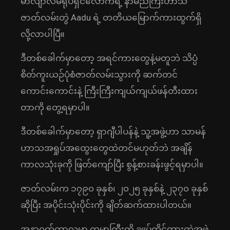
မာလျာလမ်ရုပ်ရှင်လောကရဲ့ နာမည်ကြီးဟာသ
ဇာတ်လမ်းတွဲ Aadu ရဲ့ တတိယမြောက်ကားထွက်ရှိ
လို့လာပါပြီ။
ဒီတစ်ခေါက်မှာတော့ အရင်ကားတွေနဲ့မတူဘဲ သိပ္ပံ
စိတ်ကူးယဉ်ပုံစံဇာတ်လမ်းသွားကို ဆက်တင်
ကောင်းကောင်းနဲ့ ကြီးကြီးကျယ်ကျယ်ဖန်တီးထား
တာကို တွေ့ရမှာပါ။
ဒီတစ်ခေါက်မှာတော့ ရှာဂျီပါပန်နဲ့ သူ့အဖွဲ့ဟာ သာမန်
ဟာသအရှုပ်အထွေးတွေထဲတင်မဟုတ်ဘဲ အချိန်
ကာလသုံးခုကို ဖြတ်ကျော်ပြီး စွန့်စားခန်းဖွင့်ရမှာပါ။
ဇာတ်လမ်းက ၁၇၉၀ ခုနှစ်၊ ၂၀၂၅ ခုနှစ်နဲ့ ၂၃၇၀ ခုနှစ်
ဆိုပြီး အပိုင်းသုံးပိုင်းကို ချိတ်ဆက်ထားပါတယ်။
အနာဂတ်ကာလမှာ ကမ္ဘာကြီးကို ချုပ်ကိုင်ထားတဲ့အဖွဲ့