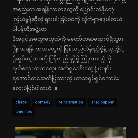
အစည်းက အချိန်ကာလတွေကို ပြောင်းလဲနိုင်တဲ့
ကြယ်မှုန်ဆိုတဲ့ ရှားပါးဒြပ်စင်ကို လိုက်ရှာနေပါတယ်။
ပါပန်တို့အဖွဲ့ဟာ
ဒီအရှုပ်အထွေးတွေထဲကို မတော်တဆရောက်ရှိသွား
ပြီး အချိန်ကာလတွေကို ပြန်လည်ထိန်းညှိဖို့နဲ့ သူတို့ရဲ့
ရိုးရှင်းတဲ့ဘဝကို ပြန်လည်ရရှိဖို့ ကြိုးစားရပုံကို
ရယ်စရာဟာသတွေ၊ အက်ရှင်ခန်းတွေနဲ့ မပျင်း
ရအောင်တင်ဆက်ပြထားတဲ့ ဟာသရုပ်ရှင်ကောင်း
လေးပဲဖြစ်ပါတယ်…။
chaos
comedy
reincarnation
shaji pappan
timelines