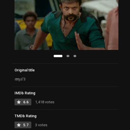
Original title
ആട് 3
IMDb Rating
6.6
1,418 votes
TMDb Rating
5.7
3 votes