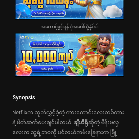
အကောင့်ဖွင့်ရန် ပုံအပေါ်သို့နှိပ်ပါ
Synopsis
Netflixက ထုတ်လွှင့်ခဲ့တဲ့ ကားကောင်းလေးတစ်ကား
နဲ့ မိတ်ဆက်ပေးချင်ပါတယ်..
ချီဟီရို
ဆိုတဲ့ မိန်းမလှ
လေးက သူ့ရဲ့ဘဝကို ပင်လယ်ကမ်းခြေနားက မြို့