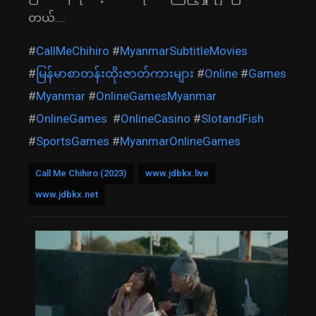
တယ်….
#
CallMeChihiro
#
MyanmarSubtitleMovies
#
မြန်မာစာတန်းထိုးဇာတ်ကားများ
#
Online
#
Games
#
Myanmar
#
OnlineGamesMyanmar
#
OnlineGames
#
OnlineCasino
#
SlotandFish
#
SportsGames
#
MyanmarOnlineGames
Call Me Chihiro (2023)
www.jdbkx.live
www.jdbkx.net