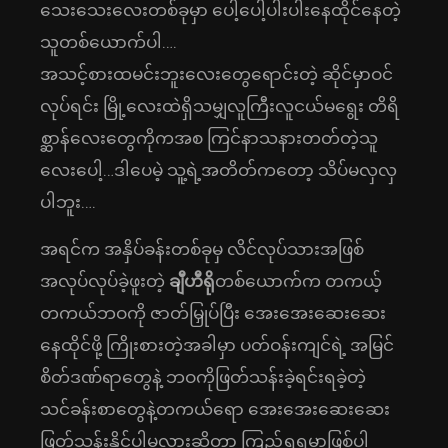
သေးသေးလေးတစ်ခုမှာ ပေါ့ပေါ့ပါးပါးနေထိုင်နေတဲ့
သူတစ်ယောက်ပါ….
အသင့်စားထမင်းဘူးလေးတွေရောင်းတဲ့ ‌ဆိုင်မှာဝင်
လုပ်ရင်း မြို့လေးထဲရှိသမျှလူကြီးလူငယ်မရွေး တိရိ
စ္ဆာန်လေးတွေကိုကအစ ကြင်နာသနားတတ်တဲ့သူ
လေးပေါ့…ဒါပေမဲ့ သူ့ရဲ့အတိတ်ကတော့ သိပ်မလှလှ
ပါဘူး….
အရင်က အနှိပ်ခန်းတစ်ခုမှ လိင်လုပ်သားအဖြစ်
အလုပ်လုပ်ခဲ့ဖူးတဲ့
ချီဟီရို
တစ်ယောက်က တကယ့်
တကယ်ဘဝကို ဇာတ်မြှုပ်ပြီး အေးအေးဆေးဆေး
နေထိုင်ဖို့ ကြိုးစားတဲ့အခါမှာ ပတ်ဝန်းကျင်ရဲ့ အမြင်
စိတ်ဒဏ်ရာတွေနဲ့ ဘဝကိုဖြတ်သန်းခဲ့ရင်းရခဲ့တဲ့
သင်ခန်းစာတွေနဲ့တကယ်ရော အေးအေးဆေးဆေး
ဖြတ်သန်းနိုင်ပါ့မလားဆိုတာ ကြည့်ရှုရမှာဖြစ်ပါ