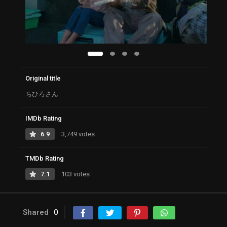
Original title
ちひろさん
IMDb Rating
6.9
3,749 votes
TMDb Rating
7.1
103 votes
Shared
0