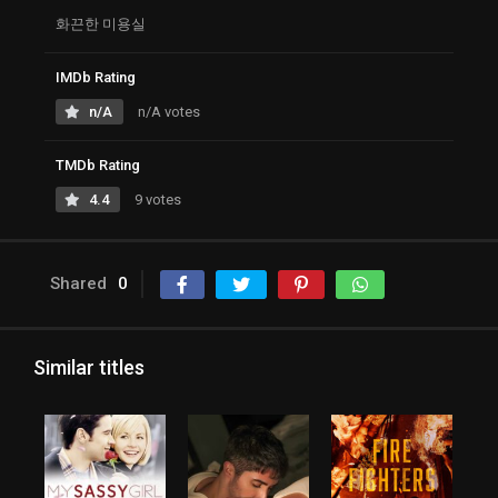
화끈한 미용실
IMDb Rating
n/A
n/A votes
TMDb Rating
4.4
9 votes
Shared
0
Similar titles