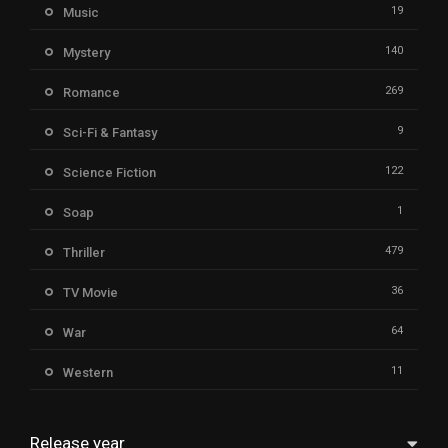
19
Music
140
Mystery
269
Romance
9
Sci-Fi & Fantasy
122
Science Fiction
1
Soap
479
Thriller
36
TV Movie
64
War
11
Western
Release year