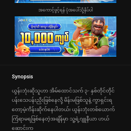
အကောင့်ဖွင့်ရန် ပုံအပေါ်သို့နှိပ်ပါ
Synopsis
ယွန်းဘုံးဆိုသူဟာ အိမ်ထောင်သက် ၃- နှစ်တိုင်တိုင်
ပန်းသေပန်းညှိးဖြစ်နေလို့ မိန်းမဖြစ်သူနဲ့ ကွာရှင်းရ
တော့မဲ့ကိန်းဆိုက်နေပါတယ်၊ ယွန်းဘုံးတစ်ယောက်
ကြံရာမရဖြစ်နေတဲ့အချိန်မှာ သူ့ရဲ့ဂျူနီယာ ဟယ်
ဆောင်းက