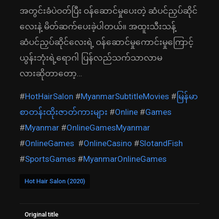
အတွင်းခံပဲဝတ်ပြီး ဝန်ဆောင်မှုပေးတဲ့ ဆံပင်ညှပ်ဆိုင်
လေးနဲ့ မိတ်ဆက်ပေးခဲ့ပါတယ်။ အထူးသီးသန့်
ဆံပင်ညှပ်ဆိုင်လေးရဲ့ ဝန်ဆောင်မှုကောင်းမှုကြောင့်
ယွန်းဘုံးရဲ့ရောဂါ ပြန်လည်သက်သာလာမ
လား‌ဆို‌တာတော့…
#
HotHairSalon
#
MyanmarSubtitleMovies
#
မြန်မာ
စာတန်းထိုးဇာတ်ကားများ
#
Online
#
Games
#
Myanmar
#
OnlineGamesMyanmar
#
OnlineGames
#
OnlineCasino
#
SlotandFish
#
SportsGames
#
MyanmarOnlineGames
Hot Hair Salon (2020)
Original title