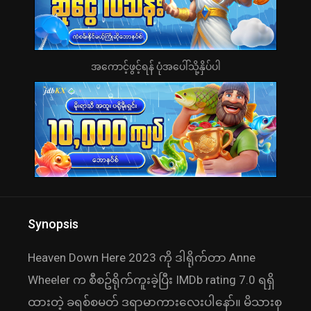
အကောင့်ဖွင့်ရန် ပုံအပေါ်သို့နှိပ်ပါ
Synopsis
Heaven Down Here 2023 ကို ဒါရိုက်တာ Anne
Wheeler က စီစဥ်ရိုက်ကူးခဲ့ပြီး IMDb rating 7.0 ရရှိ
ထားတဲ့ ခရစ်စမတ် ဒရာမာကားလေးပါနော်။ မိသားစု