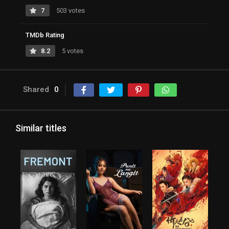
7
503 votes
TMDb Rating
8.2
5 votes
Shared
0
Similar titles