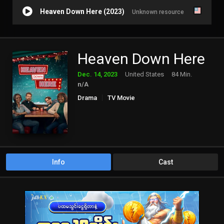
Heaven Down Here (2023)
Unknown resource
Heaven Down Here
Dec. 14, 2023
United States
84 Min.
n/A
Drama
TV Movie
Info
Cast