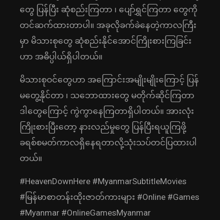
တွေ ပြန်ပြီး ဆုံစည်းကြတာ ၊ ပျော်ရွှင်ကြတာ တွေကို
တင်ဆက်ထားတာပါ။ အခုလိုခက်ခဲနေတဲ့ကာလကြီး
မှာ မိသားစုတွေ ဆုံစည်းနိုင်အောင်ကြိုးစားကြခြင်း
ဟာ အဓိပ္ပါယ်ရှိပါတယ်။
မိသားစုဝင်တွေဟာ အကြောင်းအမျိုးမျိုးကြောင့် ပြန်
မတွေ့နိုင်တာ ၊ သဘောထားတွေ မတိုက်ဆိုင်ကြတာ
ဒါတွေကြောင့် ကွဲကွာနေကြတာရှိပါတယ်။ အားလုံး
ကြိုးစားပြီးတော့ နားလည်မှုတွေ ပြန်ပြီးရယူကြဖို့
ခရစ်စမတ်ကာလရှိနေရတာလို့သုံးသပ်တင်ပြထားပါ
တယ်။
#HeavenDownHere #MyanmarSubtitleMovies
#မြန်မာစာတန်းထိုးဇာတ်ကားများ #Online #Games
#Myanmar #OnlineGamesMyanmar