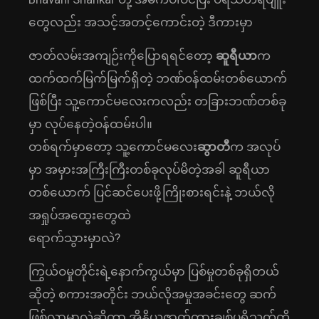
တွေလည်း အသင့်အတင့်ကောင်းတဲ့ ဒီကားမှာ
ဇာတ်လမ်းအကျဉ်းကိုပြောရရင်တော့
ဆူရီယာ
က
ထက်ထက်မြက်မြက်ရှိတဲ့ ဘဏ်ဝန်ထမ်းတစ်ယောက်
ဖြစ်ပြီး သူ့ကောင်မလေးကလည်း တခြားဘဏ်တစ်ခု
မှာ လုပ်နေတဲ့ဝန်ထမ်းပါ။
တစ်ရက်မှာတော့ သူ့ကောင်မလေး
ဆွာတီ
က အလုပ်
မှာ အမှားအကြီးကြီးတစ်ခုလုပ်မိတဲ့အခါ ဆူရီယာ
တစ်ယောက် ပြင်ဆင်ပေးဖို့ကြိုးစားရင်းနဲ့ ဘယ်လို
အရှုပ်အထွေးတွေထဲ
ရောက်သွားမှာလဲ?
ကြွယ်ဝမှုတိုင်းရဲ့နောက်ကွယ်မှာ ပြစ်မှုတစ်ခုရှိတယ်
ဆိုတဲ့ စကားအတိုင်း ဘယ်လိုအမှုအခင်းတွေ ဆက်
ဖြစ်လာမှာလဲဆိုတာ အိန္ဒိယဇာတ်ကားချစ်ပရိသတ်တို့