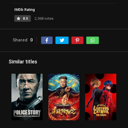
IMDb Rating
8.5
2,568 votes
Shared
0
Similar titles