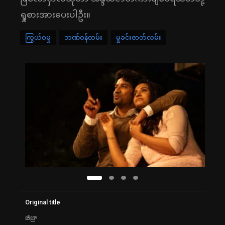
ရှုစားအားပေးပါဦး။
ကြွယ်ဝမှု
ဘဏ်ဝန်ထမ်း
မှုခင်းဇာတ်လမ်း
Original title
జీబ్రా