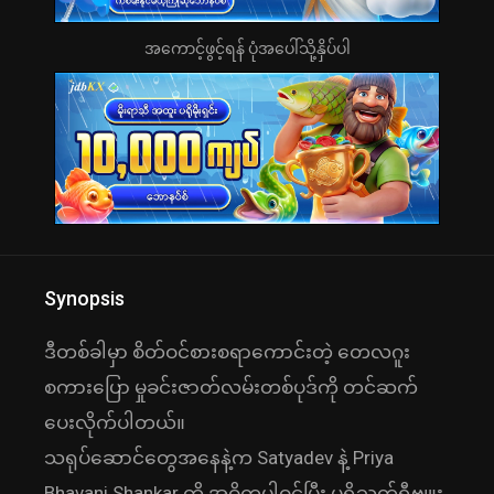
အကောင့်ဖွင့်ရန် ပုံအပေါ်သို့နှိပ်ပါ
Synopsis
ဒီတစ်ခါမှာ စိတ်ဝင်စားစရာကောင်းတဲ့ တေလဂူး
စကားပြော မှုခင်းဇာတ်လမ်းတစ်ပုဒ်ကို တင်ဆက်
ပေးလိုက်ပါတယ်။
သရုပ်ဆောင်တွေအနေနဲ့က Satyadev နဲ့ Priya
Bhavani Shankar တို့ အဓိကပါဝင်ပြီး ပရိသတ်ရီဗျူး