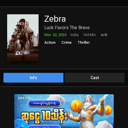
Zebra
Luck Favors The Brave
Nov. 22, 2024
India
164 Min.
n/A
Action
Crime
Thriller
Info
Cast