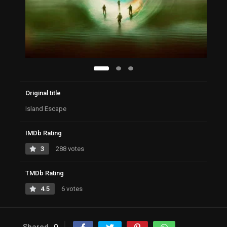
Original title
Island Escape
IMDb Rating
3
288 votes
TMDb Rating
4.5
6 votes
Shared
0