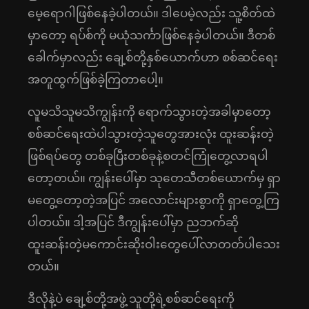
မေ့ရောဂါဖြစ်နေခဲ့ပါတယ်။ ဒါပေမဲ့လည်း သူ့စိတ်ထဲ
မှာတော့ ရပ်စ်ကို မယုံသင်္ကာဖြစ်နေခဲ့ပါတယ်။ ဒီတစ်
ခေါက်မှာလည်း ချေ့စ်တို့နှစ်ယောက်ဟာ စစ်ဆင်ရေး
အတူထွက်ဖြစ်ခဲ့ကြတာပေါ့။
လူမသိသူမသိကျွန်းကို ရောက်သွားတဲ့အခါမှာတော့
စစ်ဆင်ရေးထဲပါသွားတဲ့သူတွေအားလုံး ထူးဆန်းတဲ့
ဖြစ်ရပ်တွေ တစ်ခုပြီးတစ်ခုနဲ့စတင်ကြုံတွေ့လာရပါ
တော့တယ်။ ကျွန်းပေါ်မှာ သုတေသီတစ်ယောက်မှ ရှာ
မတွေ့တော့တဲ့အပြင် အလောင်းများစွာကို ရှာတွေ့ကြ
ပါတယ်။ ဒါ့အပြင် ဒီကျွန်းပေါ်မှာ ညဘက်ဆို
ထူးဆန်းတဲ့မကောင်းဆိုးဝါးတွေပေါ်လာတတ်ပါသေး
တယ်။
ဒီလိုနဲ့ပဲ ချေ့စ်တို့အဖွဲ့ သူတို့ရဲ့စစ်ဆင်ရေးကို