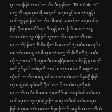
မှာ အခြေခံထားပါတယ်။ ဒီကျွန်းက “Elite Soldier”
တွေကို မွေးထုတ်ဖို့အတွက် လေ့ကျင့်ပေးတဲ့ကျွန်း
တစ်ကျွန်းဖြစ်ပါတယ်။ ဒါပေမဲ့ မတော်တဆမှုတစ်ခု
ဖြစ်ပြီးနောက်ပိုင်းမှာ ဒီကျွန်းဟာ ပြင်ပလောကနဲ့
အဆက်အသွယ်ပြတ်သွားတယ်။ သုတေသီတစ်
ယောက်ဖြစ်တဲ့ စီအီးအိုတစ်ယောက်ရဲ့သမီးကလည်း
မတော်တဆမှုထဲပါသွားတဲ့အတွက် စီအီးအိုရဲ့ သမီး
ကို သွားကယ်ဖို့ ကုမ္ပဏီကနေပြီးတော့ စစ်ပြန်နဲ့ ပရော်
ဖက်ရှင်နယ်တစ်စုကို ငှားပါတော့တယ်။ ဒီအဖွဲ့ထဲမှာ
ဆိုရင် ဇာတ်လမ်းရဲ့ မင်းသားဇာတ်ဆောင်နှစ်ဦးဖြစ်
တဲ့ ချေ့စ်နဲ့ ရပ်စ်ဆိုပြီးပါလာပါတယ်။ သူတို့နှစ်
ယောက်က ဒီစစ်ဆင်ရေးမတိုင်ခင် အရင်စစ်ဆင်ရေး
တစ်ခုမှာအတူလုပ်ခဲ့ဖူးကြပေမဲ့ အဲဒီစစ်ဆင်ရေးမှာ
ဖြစ်ခဲ့တဲ့မတော်တဆတစ်ခုကြောင့် ချေ့စ်ဟာ အတိတ်