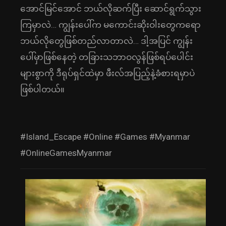
အောင်မြင်အောင် ဘယ်လိုဆက်ပြီး ဆောင်ရွက်သွား
ကြမှာလဲ… ကျွန်းပေါ်က မကောင်းဆိုးဝါးတွေကရော
ဘယ်လိုတွေဖြစ်တည်လာတာလဲ… ဒါ့အပြင် ကျွန်း
ပေါ်မှာဖြစ်နေတဲ့ တခြားသဘာဝလွန်ဖြစ်ရပ်ပေါင်း
များစွာကို ဒီရုပ်ရှင်ထဲမှာ ဖီးလ်အပြည့်နဲ့ခံစားရမှာပဲ
ဖြစ်ပါတယ်။
#Island_Escape #Online #Games #Myanmar
#OnlineGamesMyanmar