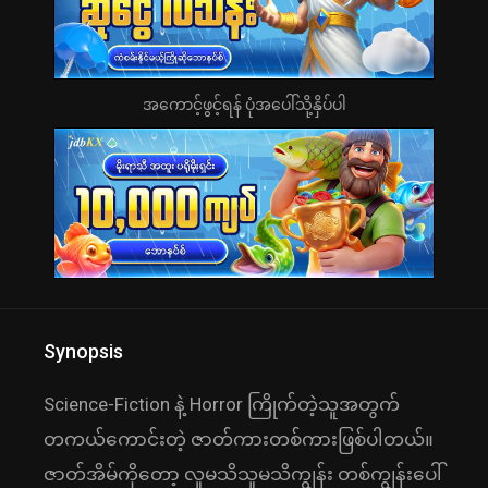
အကောင့်ဖွင့်ရန် ပုံအပေါ်သို့နှိပ်ပါ
Synopsis
Science-Fiction နဲ့ Horror ကြိုက်တဲ့သူအတွက်
တကယ်ကောင်းတဲ့ ဇာတ်ကားတစ်ကားဖြစ်ပါတယ်။
ဇာတ်အိမ်ကိုတော့ လူမသိသူမသိကျွန်း တစ်ကျွန်းပေါ်